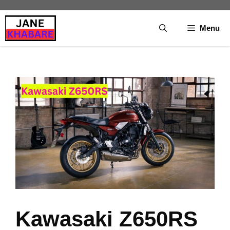
Skip
to
Menu
content
Kawasaki Z650RS