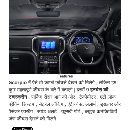
Features
Scorpio
में ऐसे तो काफी फीचर्स देखने को मिलेगे , लेकिन हम
कुछ महत्वपूर्ण फीचर्स के बारे में बताएगे | इसमें
9 इनचेस की
टचस्क्रीन
, पार्किंग सेंसर आगे की ओर , टैकोमीटर , एंटी लॉक
ब्रेकिंग सिस्टम , सेंट्रल लॉकिंग , एंटी-थेफ्ट अलार्म , ड्राइवर और
पैसेंजर एयरबैग , स्पीड अलर्ट , यूएसबी पोर्ट , ब्लूटूथ कनेक्टिविटी
जैसे फीचर्स देखने को मिलेगे |