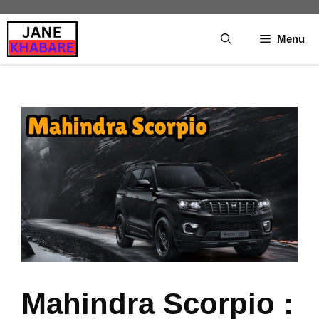
Skip
to
Menu
content
Mahindra Scorpio :