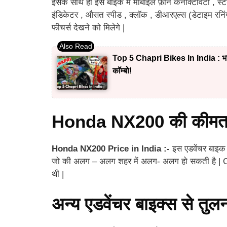
इसके साथ ही इस बाइक में मोबाइल फ़ोन कनेक्टिविटी , स्टैंड
इंडिकेटर , औसत स्पीड , क्लॉक , डीआरएल्स (डेटाइम रनि
फीचर्स देखने को मिलेगे |
Top 5 Chapri Bikes In India : भारत 
कॉम्बो!
Honda NX200 की कीम
Honda NX200 Price in India :-
इस एडवेंचर बाइ
जो की अलग – अलग शहर में अलग- अलग हो सकती है | CB
थी |
अन्य एडवेंचर बाइक्स से तुल