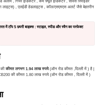
 अलार्म , गियर इंडिकेटर , कम फ़्यूल इंडिकेटर , सर्विस रिमाइंडर
ंग लाइट्स) , एलईडी हेडलाइट्स , कॉल/एसएमएस अलर्ट जैसे बेहतरीन
में टॉप 5 छपरी बाइक्स : स्टाइल, स्पीड और स्वैग का परफेक्ट
त
क की
कीमत लगभग 1.94 लाख रुपये
(ऑन रोड कीमत ,दिल्ली में ) है |
200 की कीमत 1.80 लाख रुपये (ऑन रोड कीमत , दिल्ली में )
ना